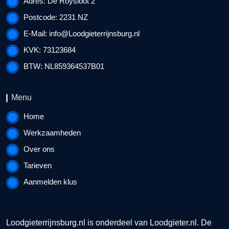
Adres: De Roysloot 2
Postcode: 2231 NZ
E-Mail:
info@Loodgieterrijnsburg.nl
KVK: 73123684
BTW: NL859364537B01
Menu
Home
Werkzaamheden
Over ons
Tarieven
Aanmelden klus
Loodgieterrijnsburg.nl is onderdeel van
Loodgieter.nl
. De