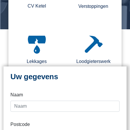
CV Ketel
Verstoppingen
Regel nu direct een loodgieter.
Binnen 2 kantooruren direct
contact
Lekkages
Loodgieterswerk
Uw gegevens
Naam
Dak
Postcode